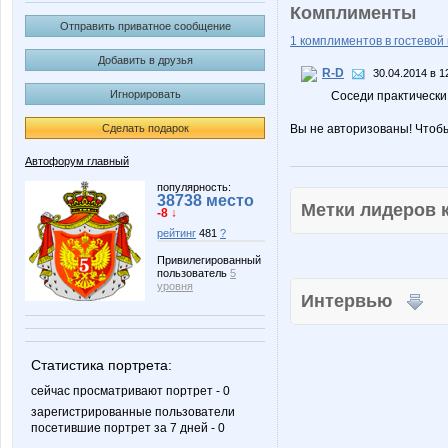
Комплименты
Отправить приватное сообщение
1 комплиментов в гостевой 
Добавить в друзья
R-D
30.04.2014 в 1
Игнорировать
Соседи практически:
Сделать подарок
Вы не авторизованы! Чтоб
Автофорум главный
популярность:
38738 место
Метки лидеров
-8 ↓
рейтинг
481
?
Привилегированный
пользователь
5
уровня
Интервью
Статистика портрета:
сейчас просматривают портрет - 0
зарегистрированные пользователи
посетившие портрет за 7 дней - 0